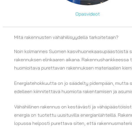
Opasvideot
Mitä rakennusten vähähiilisyydellä tarkoitetaan?
Noin kolmannes Suomen kasvihuonekaasupäästöistä syn
rakennuksen elinkaaren aikana. Rakennushankkeessa tul
huomioitava purettavan rakennuksen materiaalien kier
Energiatehokkuutta on jo säädelty pidempään, mutta s
edelleen kiinnitettävä huomiota rakentamisen ja asum
Vähähiilinen rakennus on kestävästi ja vähäpäästöisis
energia on tuotettu uusituvilla energianlähteillä. Rak
lopussa helposti purettava siten, että rakennusmateri