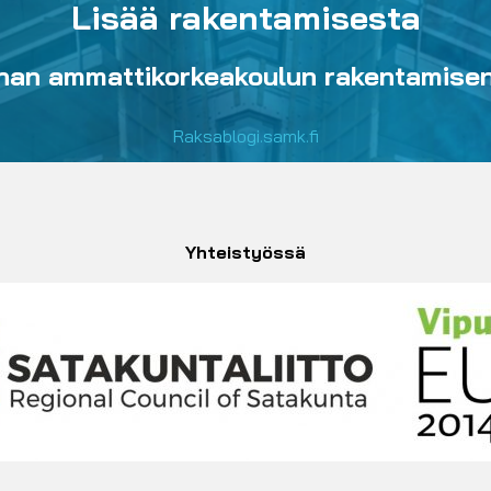
Lisää rakentamisesta
an ammattikorkeakoulun rakentamisen 
Raksablogi.samk.fi
Yhteistyössä