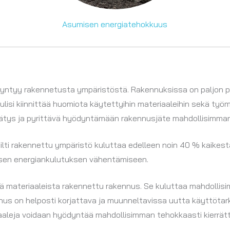
Asumisen energiatehokkuus
tyy rakennetusta ympäristöstä. Rakennuksissa on paljon po
isi kiinnittää huomiota käytettyihin materiaaleihin sekä työm
rätys ja pyrittävä hyödyntämään rakennusjäte mahdollisimman
ilti rakennettu ympäristö kuluttaa edelleen noin 40 % kaikes
isen energiankulutuksen vähentämiseen.
tä materiaaleista rakennettu rakennus. Se kuluttaa mahdolli
ennus on helposti korjattava ja muunneltavissa uutta käyttötar
aaleja voidaan hyödyntää mahdollisimman tehokkaasti kierrät