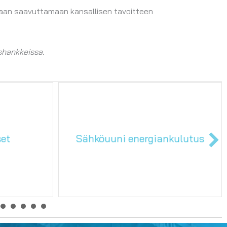
ltaan saavuttamaan kansallisen tavoitteen
shankkeissa.
kulutus
Palvelurakennus 1