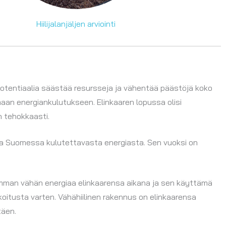
Hiilijalanjäljen arviointi
tentiaalia säästää resursseja ja vähentää päästöjä koko
aan energiankulutukseen. Elinkaaren lopussa olisi
 tehokkaasti.
ta Suomessa kulutettavasta energiasta. Sen vuoksi on
simman vähän energiaa elinkaarensa aikana ja sen käyttämä
koitusta varten. Vähähiilinen rakennus on elinkaarensa
täen.