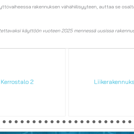
käyttövaiheessa rakennuksen vähähiilisyyteen, auttaa se osa
otettavaksi käyttöön vuoteen 2025 mennessä uusissa rakennu
iikerakennukset
Sähköuuni energian