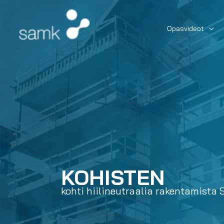
Siirry
sisältöön
Opasvideot
KOHISTEN
kohti hiilineutraalia rakentamista